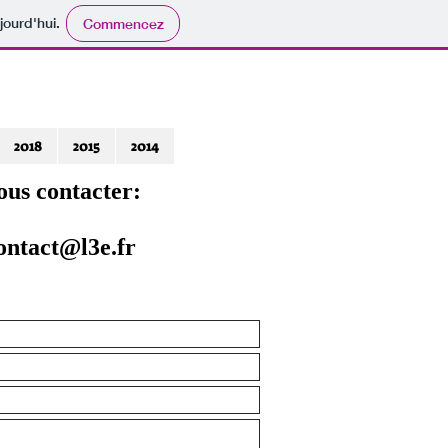
jourd'hui.
Commencez
2018
2015
2014
ous contacter:
ontact@l3e.fr