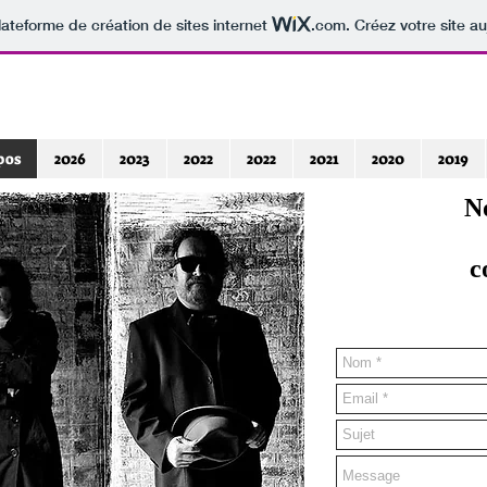
lateforme de création de sites internet
.com
. Créez votre site au
pos
2026
2023
2022
2022
2021
2020
2019
N
c